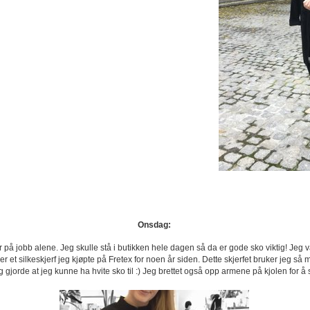
Onsdag:
 på jobb alene. Jeg skulle stå i butikken hele dagen så da er gode sko viktig! Jeg va
t er et silkeskjerf jeg kjøpte på Fretex for noen år siden. Dette skjerfet bruker jeg
 seg gjorde at jeg kunne ha hvite sko til :) Jeg brettet også opp armene på kjolen for å sk