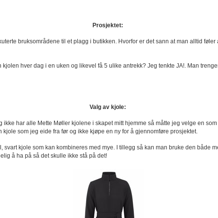
Prosjektet:
uterte bruksområdene til et plagg i butikken. Hvorfor er det sann at man alltid føl
olen hver dag i en uken og likevel få 5 ulike antrekk? Jeg tenkte JA!. Man trenger ik
Valg av kjole:
eg ikke har alle Mette Møller kjolene i skapet mitt hjemme så måtte jeg velge en som 
n kjole som jeg eide fra før og ikke kjøpe en ny for å gjennomføre prosjektet.
el, svart kjole som kan kombineres med mye. I tillegg så kan man bruke den både med 
lig å ha på så det skulle ikke stå på det!