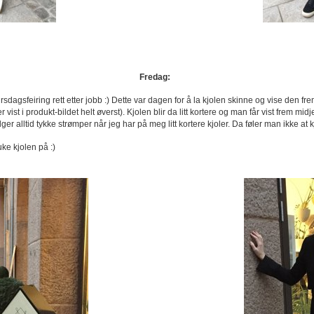
Fredag:
rsdagsfeiring rett etter jobb :) Dette var dagen for å la kjolen skinne og vise den fre
r vist i produkt-bildet helt øverst). Kjolen blir da litt kortere og man får vist frem 
 alltid tykke strømper når jeg har på meg litt kortere kjoler. Da føler man ikke at k
ruke kjolen på :)