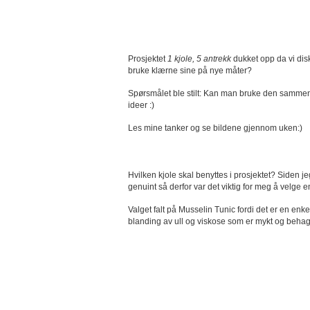
Prosjektet
1 kjole, 5 antrekk
dukket opp da vi disk
bruke klærne sine på nye måter?
Spørsmålet ble stilt: Kan man bruke den sammen kj
ideer :)
Les mine tanker og se bildene gjennom uken:)
Hvilken kjole skal benyttes i prosjektet? Siden j
genuint så derfor var det viktig for meg å velge e
Valget falt på Musselin Tunic fordi det er en enk
blanding av ull og viskose som er mykt og behage