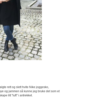
lgte rett og slett hvite Nike joggesko,
 så mye og jammen så kunne jeg bruke det som et
ape litt "luft" i antrekket.