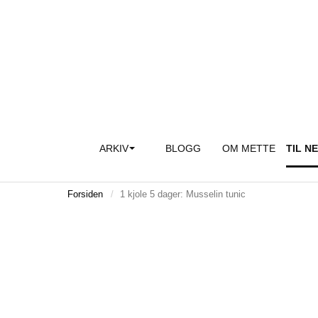
ARKIV
BLOGG
OM METTE
TIL N
Forsiden
1 kjole 5 dager: Musselin tunic