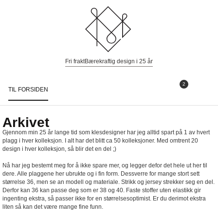
Fri frakt
Bærekraftig design i 25 år
2
TIL FORSIDEN
Togg
navi
Arkivet
Gjennom min 25 år lange tid som klesdesigner har jeg alltid spart på 1 av hvert
plagg i hver kolleksjon. I alt har det blitt ca 50 kolleksjoner. Med omtrent 20
design i hver kolleksjon, så blir det en del ;)
Nå har jeg bestemt meg for å ikke spare mer, og legger defor det hele ut her til
dere. Alle plaggene her ubrukte og i fin form. Dessverre for mange stort sett
størrelse 36, men se an modell og materiale. Strikk og jersey strekker seg en del.
Derfor kan 36 kan passe deg som er 38 og 40. Faste stoffer uten elastikk gir
ingenting ekstra, så passer ikke for en størrelsesoptimist. Er du derimot ekstra
liten så kan det være mange fine funn.