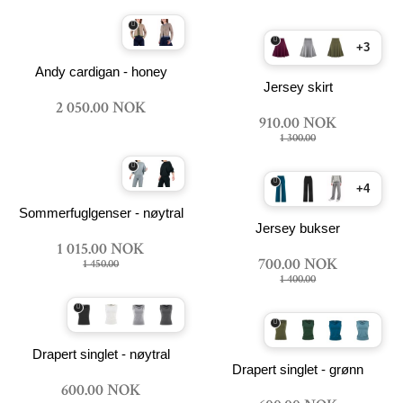
+3
Andy cardigan - honey
Jersey skirt
2 050.00 NOK
910.00 NOK
1 300.00
+4
Sommerfuglgenser - nøytral
Jersey bukser
1 015.00 NOK
700.00 NOK
1 450.00
1 400.00
Drapert singlet - nøytral
Drapert singlet - grønn
600.00 NOK