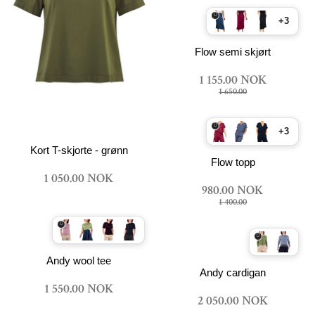
+3
Flow semi skjørt
1 155.00 NOK
1 650.00
+3
Kort T-skjorte - grønn
Flow topp
1 050.00 NOK
980.00 NOK
1 400.00
Andy wool tee
Andy cardigan
1 550.00 NOK
2 050.00 NOK