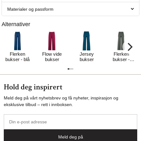
Materialer og passform
Alternativer
Flerken
Flow vide
Jersey
Flerken
bukser - blå
bukser
bukser
bukser -
khaki
Hold deg inspirert
Meld deg på vårt nyhetsbrev og få nyheter, inspirasjon og
eksklusive tilbud – rett i innboksen.
Din
e-
post
Meld deg på
adresse