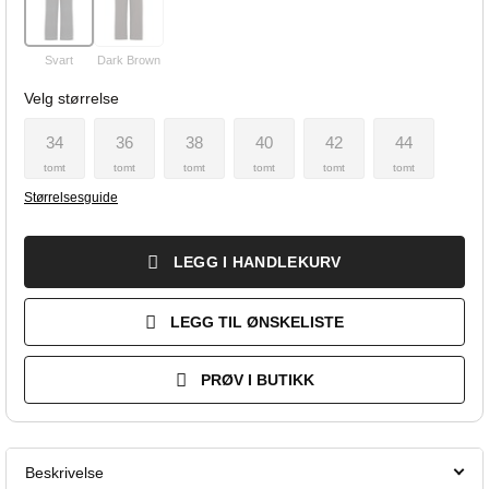
Svart
Dark Brown
Velg størrelse
34
36
38
40
42
44
tomt
tomt
tomt
tomt
tomt
tomt
Størrelsesguide
LEGG I HANDLEKURV
LEGG TIL ØNSKELISTE
PRØV I BUTIKK
Beskrivelse