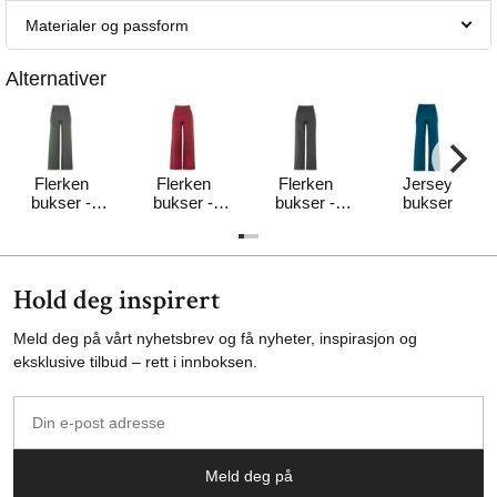
Materialer og passform
Alternativer
Flerken
Flerken
Flerken
Jersey
bukser -
bukser -
bukser -
bukser
khaki
rødlig
mørk
Hold deg inspirert
Meld deg på vårt nyhetsbrev og få nyheter, inspirasjon og
eksklusive tilbud – rett i innboksen.
Din
e-
post
Meld deg på
adresse