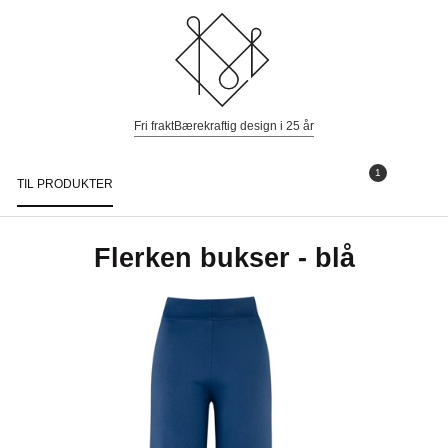
Fri frakt
Bærekraftig design i 25 år
1
TIL PRODUKTER
Togg
navi
Flerken bukser - blå