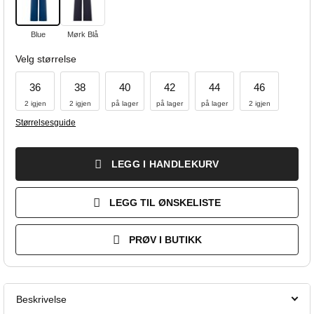
Blue
Mørk Blå
Velg størrelse
36
38
40
42
44
46
2 igjen
2 igjen
på lager
på lager
på lager
2 igjen
Størrelsesguide
LEGG I HANDLEKURV
LEGG TIL ØNSKELISTE
PRØV I BUTIKK
Beskrivelse