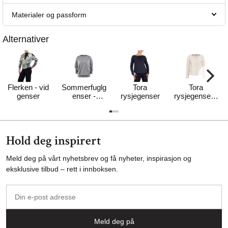
Materialer og passform
Alternativer
Flerken - vid
Sommerfuglg
Tora
Tora
genser
enser -
rysjegenser
rysjegenser -
nøytral
MYK
Hold deg inspirert
Meld deg på vårt nyhetsbrev og få nyheter, inspirasjon og
eksklusive tilbud – rett i innboksen.
Din
e-
post
Meld deg på
adresse