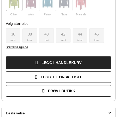
Oliven
Wein
Petrol
Navy
Marsala
Velg størrelse
36
38
40
42
44
46
tomt
tomt
tomt
tomt
tomt
tomt
Størrelsesguide
LEGG I HANDLEKURV
LEGG TIL ØNSKELISTE
PRØV I BUTIKK
Beskrivelse