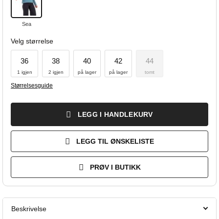
Sea
Velg størrelse
36
38
40
42
44
1 igjen
2 igjen
på lager
på lager
tomt
Størrelsesguide
LEGG I HANDLEKURV
LEGG TIL ØNSKELISTE
PRØV I BUTIKK
Beskrivelse