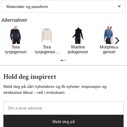
Materialer og passform
Alternativer
Tora
Tora
Martine
Morpheus
rysjegenser
rysjegenser -
pologenser
genser
MYK
Hold deg inspirert
Meld deg på vårt nyhetsbrev og få nyheter, inspirasjon og
eksklusive tilbud – rett i innboksen.
Din
e-
post
Meld deg på
adresse