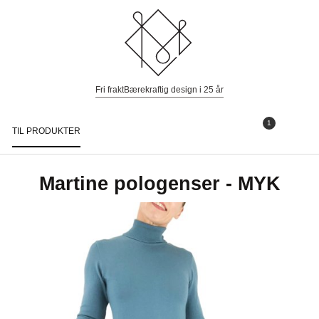
Fri frakt
Bærekraftig design i 25 år
1
TIL PRODUKTER
Togg
navi
Martine pologenser - MYK