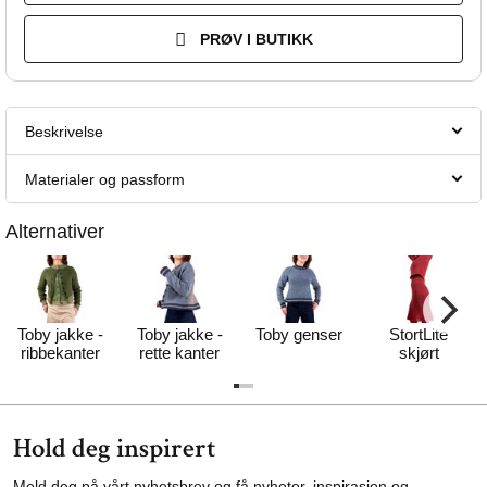
PRØV I BUTIKK
Beskrivelse
Materialer og passform
Alternativer
Toby jakke -
Toby jakke -
Toby genser
StortLite
ribbekanter
rette kanter
skjørt
Hold deg inspirert
Meld deg på vårt nyhetsbrev og få nyheter, inspirasjon og