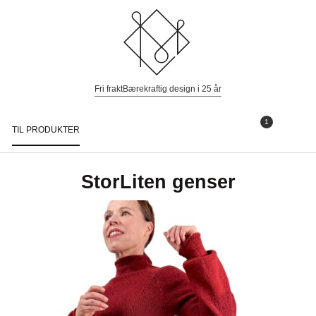
Fri frakt
Bærekraftig design i 25 år
1
TIL PRODUKTER
Togg
navi
StorLiten genser