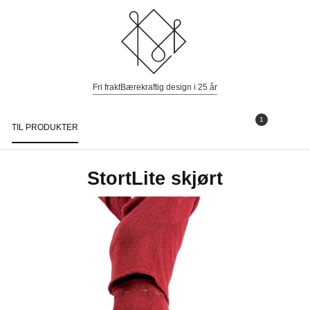
Fri frakt
Bærekraftig design i 25 år
1
TIL PRODUKTER
Togg
navi
StortLite skjørt