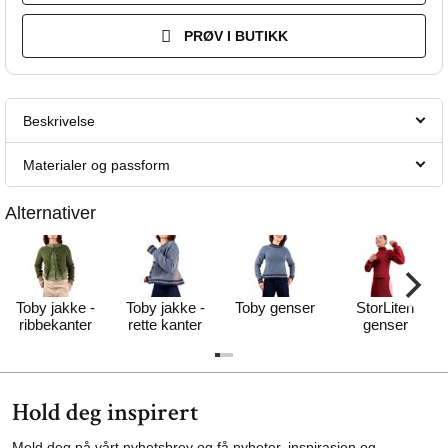
PRØV I BUTIKK
Beskrivelse
Materialer og passform
Alternativer
Toby jakke -
Toby jakke -
Toby genser
StorLiten
ribbekanter
rette kanter
genser
Hold deg inspirert
Meld deg på vårt nyhetsbrev og få nyheter, inspirasjon og