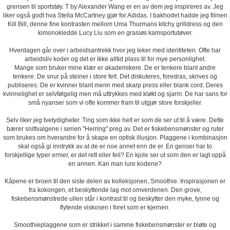
grensen til sportstøy. T by Alexander Wang er en av dem jeg inspireres av. Jeg
liker også godt hva Stella McCartney gjør for Adidas. I bakhodet hadde jeg filmen
Kill Bill, denne fine kontrasten mellom Uma Thurmans kitchy grilldress og den
kimonokledde Lucy Liu som en grasiøs kamsportutøver.
Hverdagen går over i arbeidsantrekk hvor jeg leker med identiteten. Ofte har
arbeidsliv koder og det er ikke alltid plass til for mye personlighet.
Mange som bruker mine klær er akademikere. De er tenkere blant andre
tenkere. De snur på steiner i store felt. Det diskuteres, foredras, skrives og
publiseres. De er kvinner blant menn med skarp press eller blank cord. Deres
kvinnelighet er selvfølgelig men må uttrykkes med kløkt og sjarm. De har sans for
små nyanser som vi ofte kommer fram til utgjør store forskjeller.
Selv liker jeg tvetydigheter. Ting som ikke helt er som de ser ut til å være. Dette
bærer snittvalgene i serien "Herring" preg av. Det er fiskebensmønster og ruter
som brukes om hverandre for å skape en optisk illusjon. Plaggene i kombinasjon
skal også gi inntrykk av at de er noe annet enn de er. En genser har to
forskjellige typer ermer, er det rett eller feil? En kjole ser ut som den er lagt oppå
en annen. Kan man lure kodene?
Kåpene er broen til den siste delen av kolleksjonen, Smoothie. Inspirasjonen er
fra kokongen, et beskyttende lag mot omverdenen. Den grove,
fiskebensmønstrede ullen står i kontrast til og beskytter den myke, tynne og
flytende viskosen i foret som er kjernen.
Smoothieplaggene som er strikket i samme fiskebensmønster er bløte og