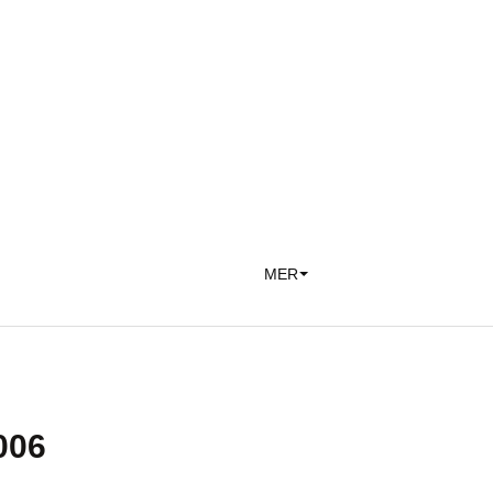
MER
006