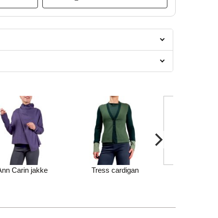
Ann Carin jakke
Tress cardigan
Silje jak