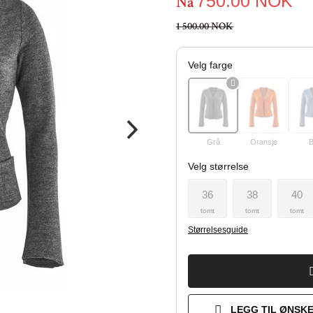
750.00
NOK
Nå
1 500.00 NOK
Velg farge
Grå
Oransje
B
Velg størrelse
36
38
40
tomt
tomt
tomt
Størrelsesguide
LEGG TIL ØNSKE