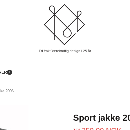
Fri frakt
Bærekraftig design i 25 år
RER
1
kke 2006
Sport jakke 2