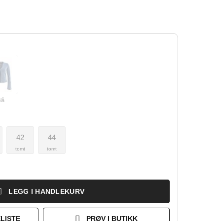
lå
42
44
tomt
tomt
LEGG I HANDLEKURV
LISTE
PRØV I BUTIKK