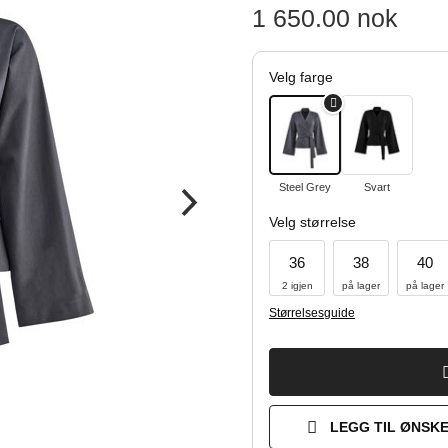
1 650.00
nok
Velg farge
Steel Grey
Svart
Velg størrelse
36
38
40
2 igjen
på lager
på lager
Størrelsesguide
LEGG TIL ØNSKE