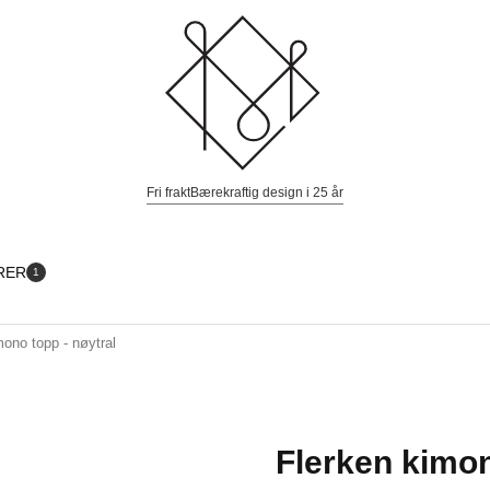
Fri frakt
Bærekraftig design i 25 år
RER
1
mono topp - nøytral
Flerken kimon