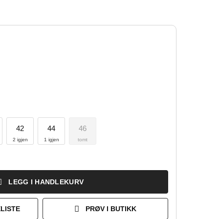
42
44
46
2 igjen
1 igjen
tomt
LEGG I HANDLEKURV
LISTE
PRØV I BUTIKK