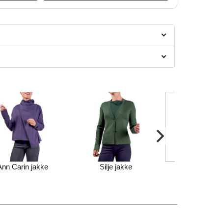
Ann Carin jakke
Silje jakke
Silje jakke