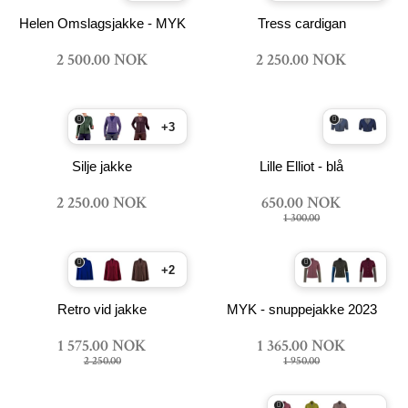
Helen Omslagsjakke - MYK
Tress cardigan
2 500.00 NOK
2 250.00 NOK
+3
Silje jakke
Lille Elliot - blå
2 250.00 NOK
650.00 NOK
1 300.00
+2
Retro vid jakke
MYK - snuppejakke 2023
1 575.00 NOK
1 365.00 NOK
2 250.00
1 950.00