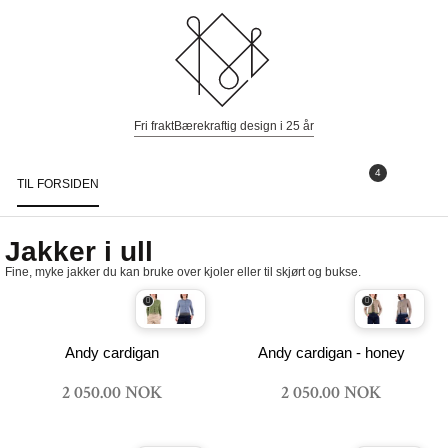
Fri frakt
Bærekraftig design i 25 år
4
TIL FORSIDEN
Togg
navi
Jakker i ull
Fine, myke jakker du kan bruke over kjoler eller til skjørt og bukse.
Andy cardigan
Andy cardigan - honey
2 050.00 NOK
2 050.00 NOK