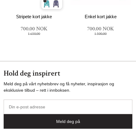
Stripete kort jakke
Enkel kort jakke
700.00 NOK
700.00 NOK
1 650.00
1 500.00
Hold deg inspirert
Meld deg på vårt nyhetsbrev og få nyheter, inspirasjon og
eksklusive tilbud – rett i innboksen.
Din
e-
post
Meld deg på
adresse