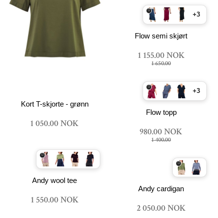
+3
Flow semi skjørt
1 155.00 NOK
1 650.00
+3
Kort T-skjorte - grønn
Flow topp
1 050.00 NOK
980.00 NOK
1 400.00
Andy wool tee
Andy cardigan
1 550.00 NOK
2 050.00 NOK