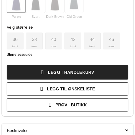
Purple
Svart
Dark Brown
Old Green
Velg størrelse
36
38
40
42
44
46
tomt
tomt
tomt
tomt
tomt
tomt
Størrelsesguide
LEGG I HANDLEKURV
LEGG TIL ØNSKELISTE
PRØV I BUTIKK
Beskrivelse