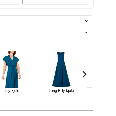
Lily kjole
Lang Billy kjole
Arbeideren - 
Erosjo