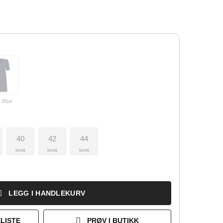
 Blue
40
42
44
tomt
tomt
tomt
LEGG I HANDLEKURV
LISTE
PRØV I BUTIKK