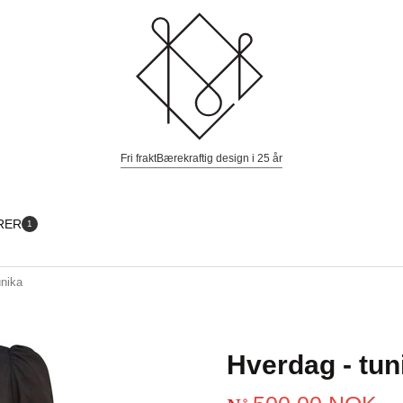
Fri frakt
Bærekraftig design i 25 år
RER
1
unika
Hverdag - tun