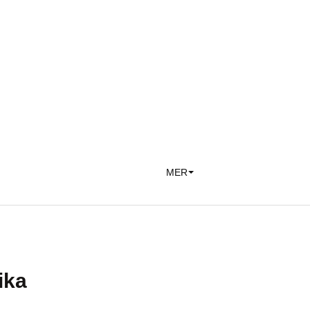
MER
ika