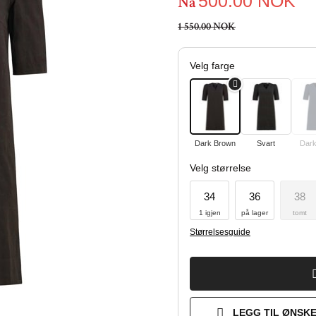
500.00
NOK
Nå
1 550.00 NOK
Velg farge
Dark Brown
Svart
Dark
Velg størrelse
34
36
38
1 igjen
på lager
tomt
Størrelsesguide
LEGG TIL ØNSKE