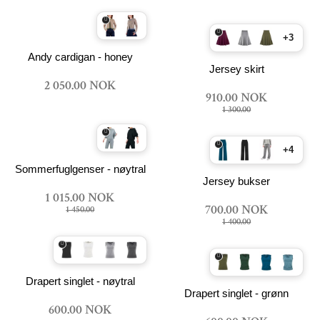
+3
Andy cardigan - honey
Jersey skirt
2 050.00 NOK
910.00 NOK
1 300.00
+4
Sommerfuglgenser - nøytral
Jersey bukser
1 015.00 NOK
700.00 NOK
1 450.00
1 400.00
Drapert singlet - nøytral
Drapert singlet - grønn
600.00 NOK