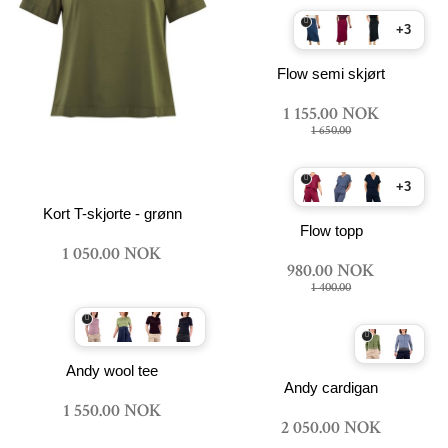
+3
Flow semi skjørt
1 155.00 NOK
1 650.00
+3
Kort T-skjorte - grønn
Flow topp
1 050.00 NOK
980.00 NOK
1 400.00
Andy wool tee
Andy cardigan
1 550.00 NOK
2 050.00 NOK