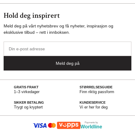
Hold deg inspirert
Meld deg på vårt nyhetsbrev og få nyheter, inspirasjon og
eksklusive tilbud – rett i innboksen.
Din
e-
post
Meld deg på
adresse
GRATIS FRAKT
STØRRELSESGUIDE
1–3 virkedager
Finn riktig passform
SIKKER BETALING
KUNDESERVICE
Trygt og kryptert
Vi er her for deg
Payments by
Worldline