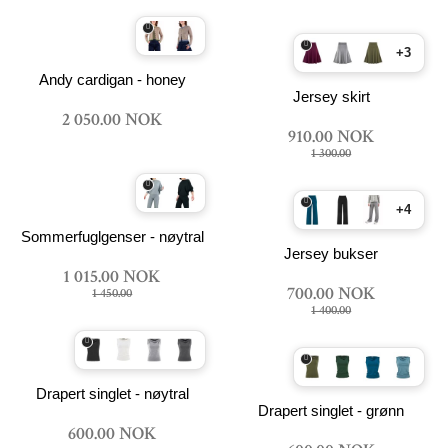
+3
Andy cardigan - honey
Jersey skirt
2 050.00 NOK
910.00 NOK
1 300.00
+4
Sommerfuglgenser - nøytral
Jersey bukser
1 015.00 NOK
700.00 NOK
1 450.00
1 400.00
Drapert singlet - nøytral
Drapert singlet - grønn
600.00 NOK