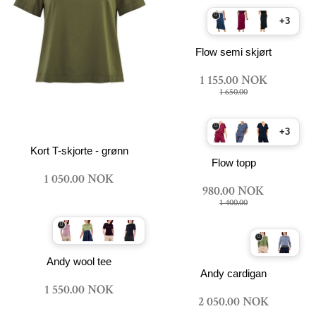
+3
Flow semi skjørt
1 155.00 NOK
1 650.00
+3
Kort T-skjorte - grønn
Flow topp
1 050.00 NOK
980.00 NOK
1 400.00
Andy wool tee
Andy cardigan
1 550.00 NOK
2 050.00 NOK