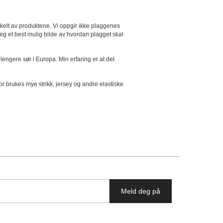
kelt av produktene. Vi oppgir ikke plaggenes
deg et best mulig bilde av hvordan plagget skal
lengere sør i Europa. Min erfaring er at det
or brukes mye strikk, jersey og andre elastiske
Meld deg på