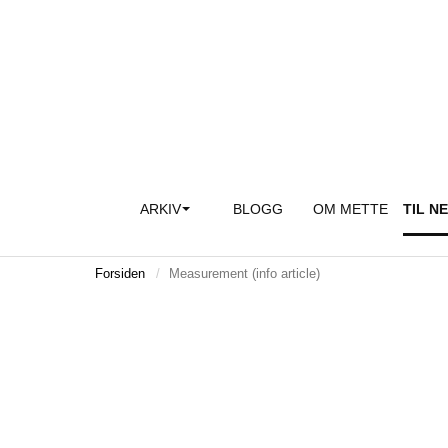
ARKIV
BLOGG
OM METTE
TIL N
Forsiden
Measurement (info article)