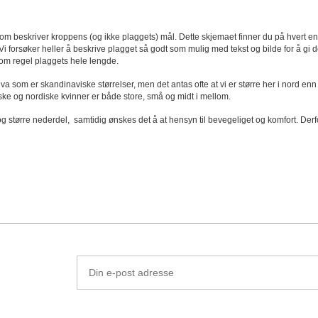
om beskriver kroppens (og ikke plaggets) mål. Dette skjemaet finner du på hvert en
 Vi forsøker heller å beskrive plagget så godt som mulig med tekst og bilde for å gi 
 som regel plaggets hele lengde.
va som er skandinaviske størrelser, men det antas ofte at vi er større her i nord enn 
orske og nordiske kvinner er både store, små og midt i mellom.
og større nederdel, samtidig ønskes det å at hensyn til bevegeliget og komfort. Derf
Din
e-
post
adresse