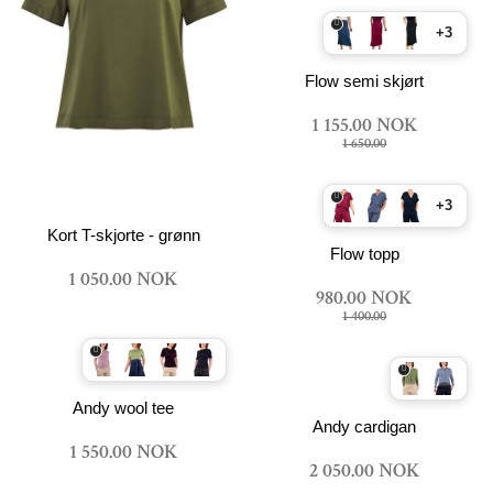
+3
Flow semi skjørt
1 155.00 NOK
1 650.00
+3
Kort T-skjorte - grønn
Flow topp
1 050.00 NOK
980.00 NOK
1 400.00
Andy wool tee
Andy cardigan
1 550.00 NOK
2 050.00 NOK