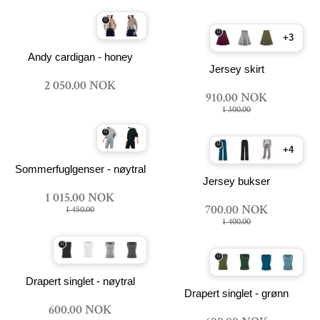
+3
Andy cardigan - honey
Jersey skirt
2 050.00 NOK
910.00 NOK
1 300.00
+4
Sommerfuglgenser - nøytral
Jersey bukser
1 015.00 NOK
700.00 NOK
1 450.00
1 400.00
Drapert singlet - nøytral
Drapert singlet - grønn
600.00 NOK