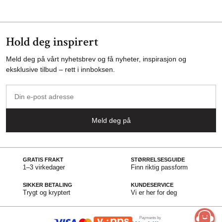
Hold deg inspirert
Meld deg på vårt nyhetsbrev og få nyheter, inspirasjon og
eksklusive tilbud – rett i innboksen.
Din
e-
post
Meld deg på
adresse
GRATIS FRAKT
STØRRELSESGUIDE
1–3 virkedager
Finn riktig passform
SIKKER BETALING
KUNDESERVICE
Trygt og kryptert
Vi er her for deg
Payments by