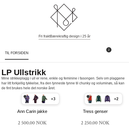
Fri frakt
Bærekraftig design i 25 år
2
TIL FORSIDEN
Togg
navi
LP Ullstrikk
Mine strikkeplagg i ull er rene, enkle og feminine i fasongen. Selv om plaggene
har litt forkjellig tykkelse, fra den tynneste tynne til chunky og voluminøs, så kan
de fint brukes hele det norske året.
+3
+2
Ann Carin jakke
Tress genser
2 500.00 NOK
2 250.00 NOK