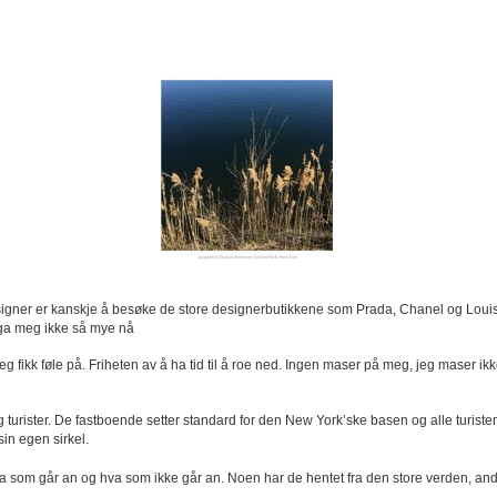
igner er kanskje å besøke de store designerbutikkene som Prada, Chanel og Louis
 ga meg ikke så mye nå
 jeg fikk føle på. Friheten av å ha tid til å roe ned. Ingen maser på meg, jeg maser i
turister. De fastboende setter standard for den New York’ske basen og alle turisten
sin egen sirkel.
r hva som går an og hva som ikke går an. Noen har de hentet fra den store verden, a