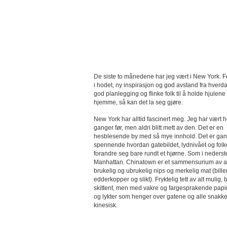
De siste to månedene har jeg vært i New York. For
i hodet, ny inspirasjon og god avstand fra hver
god planlegging og flinke folk til å holde hjulene
hjemme, så kan det la seg gjøre.
New York har alltid fascinert meg. Jeg har vært he
ganger før, men aldri blitt mett av den. Det er en
hesblesende by med så mye innhold. Det er ga
spennende hvordan gatebildet, lydnivået og fol
forandre seg bare rundt et hjørne. Som i nederst
Manhattan. Chinatown er et sammensurium av alt
brukelig og ubrukelig nips og merkelig mat (bille
edderkopper og slikt). Fryktelig tett av alt mulig,
skittent, men med vakre og fargesprakende papi
og lykter som henger over gatene og alle snakke
kinesisk.