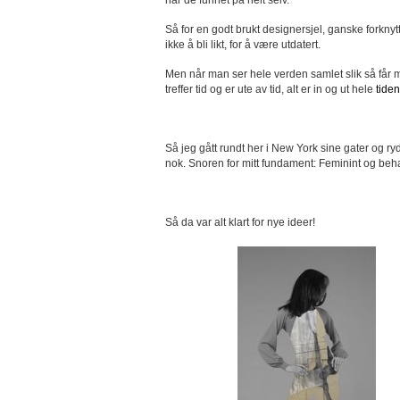
har de funnet på helt selv.
Så for en godt brukt designersjel, ganske forknytt 
ikke å bli likt, for å være utdatert.
Men når man ser hele verden samlet slik så får ma
treffer tid og er ute av tid, alt er in og ut hele
tiden
Så jeg gått rundt her i New York sine gater og r
nok. Snoren for mitt fundament: Feminint og behag
Så da var alt klart for nye ideer!