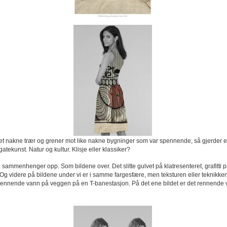
 det nakne trær og grener mot like nakne bygninger som var spennende, så gjerder 
atekunst. Natur og kultur. Klisje eller klassiker?
ne sammenhenger opp. Som bildene over. Det slitte gulvet på klatresenteret, grafitti 
g videre på bildene under vi er i samme fargesfære, men teksturen eller teknikken e
nnende vann på veggen på en T-banestasjon. På det ene bildet er det rennende van