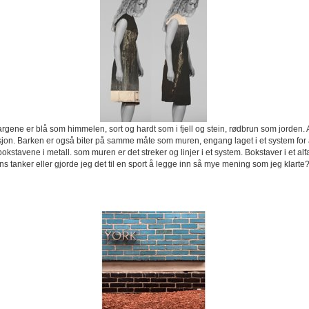
rgene er blå som himmelen, sort og hardt som i fjell og stein, rødbrun som jorden. Al
sjon. Barken er også biter på samme måte som muren, engang laget i et system for å 
t bokstavene i metall. som muren er det streker og linjer i et system. Bokstaver i et 
tens tanker eller gjorde jeg det til en sport å legge inn så mye mening som jeg klart