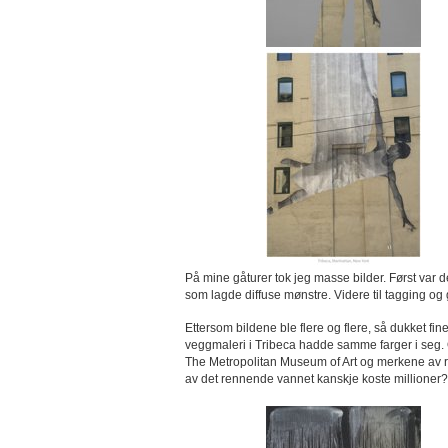
På mine gåturer tok jeg masse bilder. Først var
som lagde diffuse mønstre. Videre til tagging og g
Ettersom bildene ble flere og flere, så dukket fi
veggmaleri i Tribeca hadde samme farger i seg. O
The Metropolitan Museum of Art og merkene av re
av det rennende vannet kanskje koste millioner?