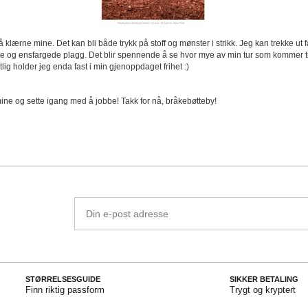
klærne mine. Det kan bli både trykk på stoff og mønster i strikk. Jeg kan trekke ut 
ete og ensfargede plagg. Det blir spennende å se hvor mye av min tur som kommer ti
lig holder jeg enda fast i min gjenoppdaget frihet :)
ine og sette igang med å jobbe! Takk for nå, bråkebøtteby!
Din
e-
post
adresse
STØRRELSESGUIDE
SIKKER BETALING
Finn riktig passform
Trygt og kryptert