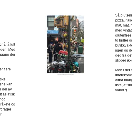
Så plutseli
pizza, ita
mat, mat, m
med vintag
glutenfree
to briller
 å få luft
butikkvakte
dagen. Med
igjen og d
 igang der
deg fra de
slipper ikk
r flere
Men i det 
imøtekomm
nske
altfor man
kene kan
ikke, et sm
e del av
vondt :)
 asiatisk
r og
 bråkete og
rdrager
r