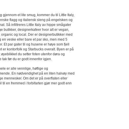
g gjennom et lite smug, kommer du til Little Italy,
lienske flagg og italiensk sleng på engelsken og
at. Så infiltreres Little Italy av hippe smågater
e butikker, designerkafeer hvor alt er vegan,
, organic og local. Der er designerbutikker med
 og en veske eller bare et par sko, men med 5
r. Et par gater til og husene er høye som fjell
et er kontorfolk og Starbucks overalt. Byen er på
t øyeblikket du setter foten utenfor døra og
e tak før du er godt innenfor igjen.
hele er alle vennlige, høflige og
ende. En nødvendighet på en liten halvøy med
ge mennesker. Om det er på overflaten eller
il til en fremmed i forbifarten gjør mer godt enn