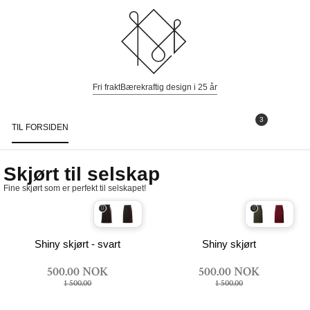
Fri frakt
Bærekraftig design i 25 år
3
TIL FORSIDEN
Togg
navi
Skjørt til selskap
Fine skjørt som er perfekt til selskapet!
Shiny skjørt - svart
Shiny skjørt
500.00 NOK
500.00 NOK
1 500.00
1 500.00