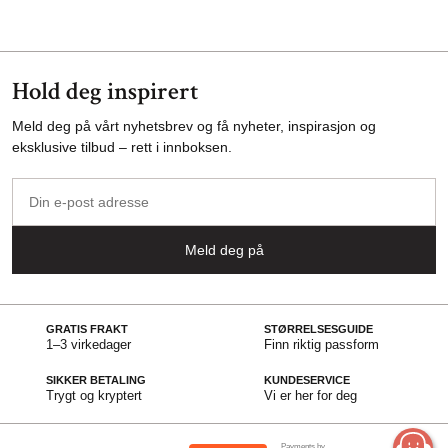
Hold deg inspirert
Meld deg på vårt nyhetsbrev og få nyheter, inspirasjon og
eksklusive tilbud – rett i innboksen.
Din
e-
post
Meld deg på
adresse
GRATIS FRAKT
STØRRELSESGUIDE
1–3 virkedager
Finn riktig passform
SIKKER BETALING
KUNDESERVICE
Trygt og kryptert
Vi er her for deg
Payments by