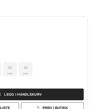
42
44
tomt
tomt
LEGG I HANDLEKURV
LISTE
PRØV I BUTIKK