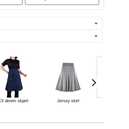
XX denim skjørt
Jersey skirt
Flerken skjør