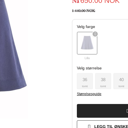
650.00
NOK
Nå
1 440.00 NOK
Velg farge
Lilla
Velg størrelse
36
38
40
tomt
tomt
tomt
Størrelsesguide
LEGG TIL ØNSKE