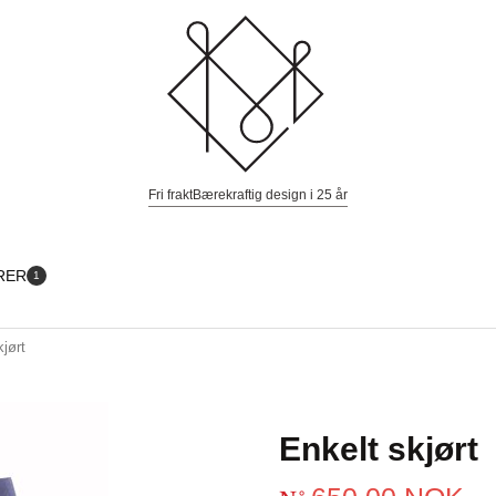
Fri frakt
Bærekraftig design i 25 år
RER
1
kjørt
Enkelt skjørt