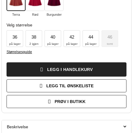
Terra
Rød
Burgunder
Velg størrelse
36
38
40
42
44
46
på lager
2 igjen
på lager
på lager
på lager
tomt
Størrelsesguide
LEGG I HANDLEKURV
LEGG TIL ØNSKELISTE
PRØV I BUTIKK
Beskrivelse