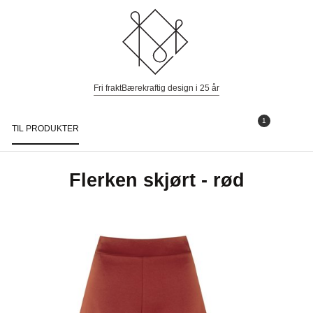
Fri frakt
Bærekraftig design i 25 år
1
TIL PRODUKTER
Togg
navi
Flerken skjørt - rød