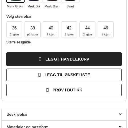
Mørk Grønn
Mørk Blå
Mørk Brun
Svart
Velg størrelse
36
38
40
42
44
46
2 igjen
på lager
2 igjen
1 igjen
2 igjen
1 igjen
Størrelsesguide
LEGG I HANDLEKURV
LEGG TIL ØNSKELISTE
PRØV I BUTIKK
Beskrivelse
Materialer og passform