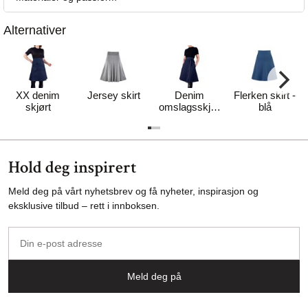
Alternativer
XX denim
Jersey skirt
Denim
Flerken skirt -
skjørt
omslagsskjør
blå
t
Hold deg inspirert
Meld deg på vårt nyhetsbrev og få nyheter, inspirasjon og
eksklusive tilbud – rett i innboksen.
Din
e-
post
Meld deg på
adresse