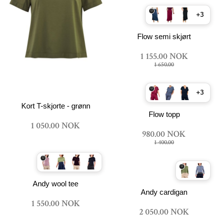
+3
Flow semi skjørt
1 155.00 NOK
1 650.00
+3
Kort T-skjorte - grønn
Flow topp
1 050.00 NOK
980.00 NOK
1 400.00
Andy wool tee
Andy cardigan
1 550.00 NOK
2 050.00 NOK