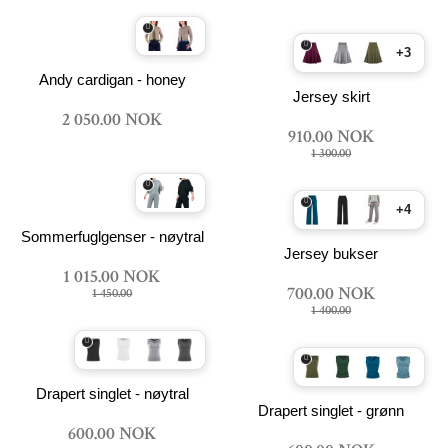
+3
Andy cardigan - honey
Jersey skirt
2 050.00 NOK
910.00 NOK
1 300.00
+4
Sommerfuglgenser - nøytral
Jersey bukser
1 015.00 NOK
700.00 NOK
1 450.00
1 400.00
Drapert singlet - nøytral
Drapert singlet - grønn
600.00 NOK