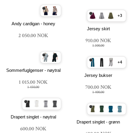
+3
Andy cardigan - honey
Jersey skirt
2 050.00 NOK
910.00 NOK
1 300.00
+4
Sommerfuglgenser - nøytral
Jersey bukser
1 015.00 NOK
700.00 NOK
1 450.00
1 400.00
Drapert singlet - nøytral
Drapert singlet - grønn
600.00 NOK