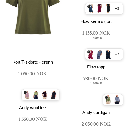
+3
Flow semi skjørt
1 155.00 NOK
1 650.00
+3
Kort T-skjorte - grønn
Flow topp
1 050.00 NOK
980.00 NOK
1 400.00
Andy wool tee
Andy cardigan
1 550.00 NOK
2 050.00 NOK