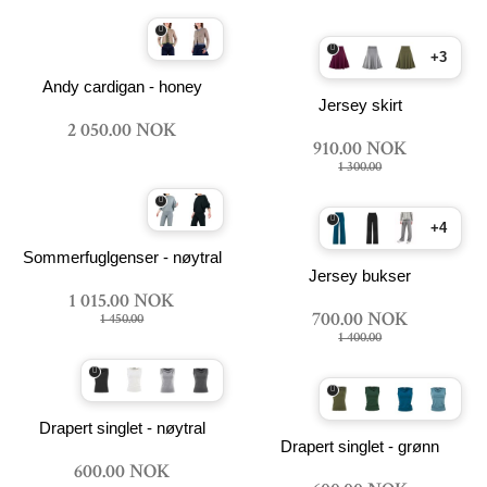
+3
Andy cardigan - honey
Jersey skirt
2 050.00 NOK
910.00 NOK
1 300.00
+4
Sommerfuglgenser - nøytral
Jersey bukser
1 015.00 NOK
700.00 NOK
1 450.00
1 400.00
Drapert singlet - nøytral
Drapert singlet - grønn
600.00 NOK