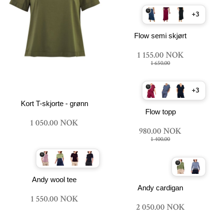
+3
Flow semi skjørt
1 155.00 NOK
1 650.00
+3
Kort T-skjorte - grønn
Flow topp
1 050.00 NOK
980.00 NOK
1 400.00
Andy wool tee
Andy cardigan
1 550.00 NOK
2 050.00 NOK