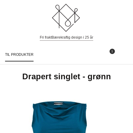
Fri frakt
Bærekraftig design i 25 år
1
TIL PRODUKTER
Togg
navi
Drapert singlet - grønn