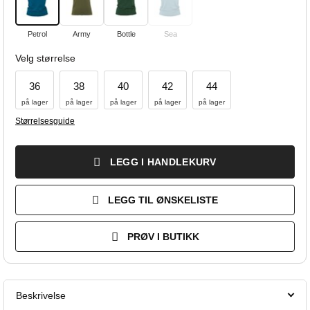
Petrol
Army
Bottle
Sea
Velg størrelse
36
38
40
42
44
på lager
på lager
på lager
på lager
på lager
Størrelsesguide
LEGG I HANDLEKURV
LEGG TIL ØNSKELISTE
PRØV I BUTIKK
Beskrivelse