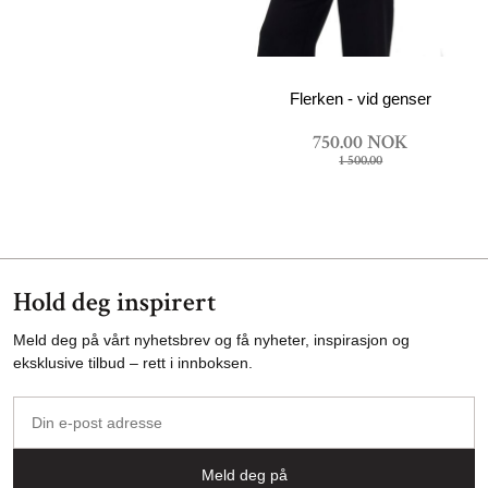
Flerken - vid genser
750.00 NOK
1 500.00
Hold deg inspirert
Meld deg på vårt nyhetsbrev og få nyheter, inspirasjon og
eksklusive tilbud – rett i innboksen.
Din
e-
post
Meld deg på
adresse