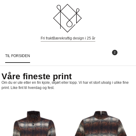
Fri frakt
Bærekraftig design i 25 år
2
TIL FORSIDEN
Togg
navi
Våre fineste print
Om du er ute etter en fin kjole, skjørt eller topp. Vi har et stort utvalg i ulike fine
print. Like fint til hverdag og fest.