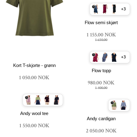
+3
Flow semi skjørt
1 155.00 NOK
1 650.00
+3
Kort T-skjorte - grønn
Flow topp
1 050.00 NOK
980.00 NOK
1 400.00
Andy wool tee
Andy cardigan
1 550.00 NOK
2 050.00 NOK