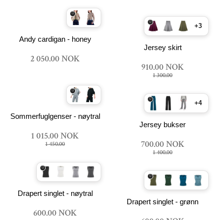
+3
Andy cardigan - honey
Jersey skirt
2 050.00 NOK
910.00 NOK
1 300.00
+4
Sommerfuglgenser - nøytral
Jersey bukser
1 015.00 NOK
700.00 NOK
1 450.00
1 400.00
Drapert singlet - nøytral
Drapert singlet - grønn
600.00 NOK