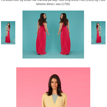
På bildet over og under har Camilla på seg Fluid long dress i red (1900) og Fluid
kimono dress i sea (1700)