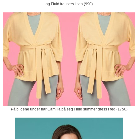
og Fluid trousers i sea (990)
På bildene under har Camilla på seg Fluid summer dress i red (1750)