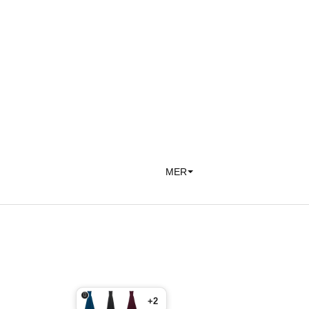
MER
+2