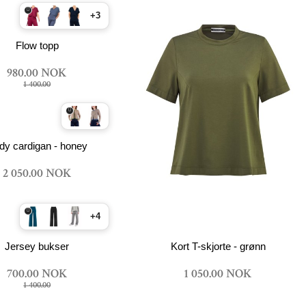
+3
Flow topp
980.00 NOK
1 400.00
dy cardigan - honey
2 050.00 NOK
+4
Jersey bukser
Kort T-skjorte - grønn
700.00 NOK
1 050.00 NOK
1 400.00