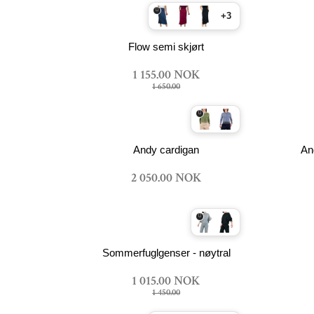
+3
Flow semi skjørt
1 155.00 NOK
1 650.00
Andy cardigan
An
2 050.00 NOK
Sommerfuglgenser - nøytral
1 015.00 NOK
1 450.00