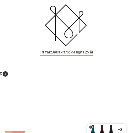
Fri frakt
Bærekraftig design i 25 år
ER
1
+2