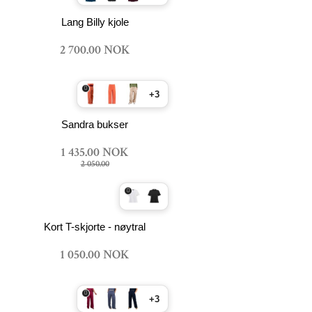
Lang Billy kjole
2 700.00 NOK
+3
Sandra bukser
1 435.00 NOK
2 050.00
Kort T-skjorte - nøytral
1 050.00 NOK
+3