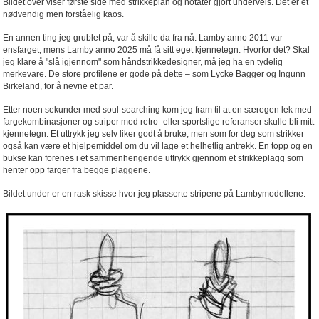
Bildet over viser første side med strikkeplan og notater gjort underveis. Det er et
nødvendig men forståelig kaos.
En annen ting jeg grublet på, var å skille da fra nå. Lamby anno 2011 var
ensfarget, mens Lamby anno 2025 må få sitt eget kjennetegn. Hvorfor det? Skal
jeg klare å "slå igjennom" som håndstrikkedesigner, må jeg ha en tydelig
merkevare. De store profilene er gode på dette – som Lycke Bagger og Ingunn
Birkeland, for å nevne et par.
Etter noen sekunder med soul-searching kom jeg fram til at en særegen lek med
fargekombinasjoner og striper med retro- eller sportslige referanser skulle bli mitt
kjennetegn. Et uttrykk jeg selv liker godt å bruke, men som for deg som strikker
også kan være et hjelpemiddel om du vil lage et helhetlig antrekk. En topp og en
bukse kan forenes i et sammenhengende uttrykk gjennom et strikkeplagg som
henter opp farger fra begge plaggene.
Bildet under er en rask skisse hvor jeg plasserte stripene på Lambymodellene.