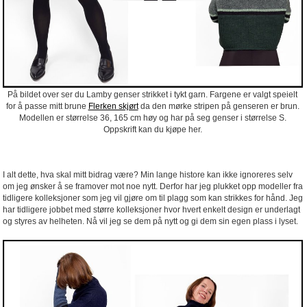
På bildet over ser du Lamby genser strikket i tykt garn. Fargene er valgt speielt
for å passe mitt brune
Flerken skjørt
da den mørke stripen på genseren er brun.
Modellen er størrelse 36, 165 cm høy og har på seg genser i størrelse S.
Oppskrift kan du kjøpe her.
I alt dette, hva skal mitt bidrag være? Min lange histore kan ikke ignoreres selv
om jeg ønsker å se framover mot noe nytt. Derfor har jeg plukket opp modeller fra
tidligere kolleksjoner som jeg vil gjøre om til plagg som kan strikkes for hånd. Jeg
har tidligere jobbet med større kolleksjoner hvor hvert enkelt design er underlagt
og styres av helheten. Nå vil jeg se dem på nytt og gi dem sin egen plass i lyset.