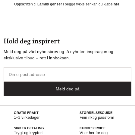
Oppskriften til
Lamby genser
i begge tykkelser kan du kjøpe
her
.
Hold deg inspirert
Meld deg på vårt nyhetsbrev og få nyheter, inspirasjon og
eksklusive tilbud – rett i innboksen.
Din
e-
post
Meld deg på
adresse
GRATIS FRAKT
STØRRELSESGUIDE
1–3 virkedager
Finn riktig passform
SIKKER BETALING
KUNDESERVICE
Trygt og kryptert
Vi er her for deg