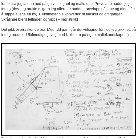
fra før, så jeg la den ned på gulvet, tegnet og målte opp. Prøvelapp hadde jeg
ferdig (dvs. jeg brukte et garn jeg allerede hadde prøvelapp på, ene og alene for
å slippe å lage en ny). Centimeter ble konvertert til masker og omganger.
Skrålinjer ble til fellinger, og vipps – kjør strikk!
Det gikk overraskende bra. Med tykt garn går det velsignet fort, og jeg gikk rett på
ferdig produkt. Utålmodig og ivrig med klokketro på egne mattekunnskaper :)