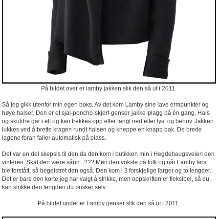
På bildet over er lamby jakken slik den så ut i 2011.
Så jeg gikk utenfor min egen boks. Av det kom Lamby sine lave ermpunkter og
høye halser. Den er et sjal-poncho-skjerf-genser-jakke-plagg på én gang. Hals
og skuldre går i ett og kan trekkes opp eller langt ned etter lyst og behov. Jakken
lukkes ved å brette kragen rundt halsen og kneppe en knapp bak. De brede
lagene foran faller automatisk på plass.
Det var en del skepsis til den da den kom i butikken min i Hegdehaugsveien den
vinteren. Skal den være sånn...??? Men den vokste på folk og når Lamby først
ble forstått, så begeistret den også. Den kom i 3 forskjelige farger og to lengder.
Det er bare den korte jeg har valgt å strikke, men oppskriften er fleksibel, så du
kan strikke den lengden du ønsker selv.
På bildet under er Lamby genser slik den så ut i 2011.