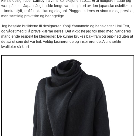
Første design ut er
Lamby
fra vinterkolleksjonen 2011. Et år tidligere hadde jeg
vært på tur til Japan. Jeg hadde lenge vært inspirert av den japanske estetikken
– kontrastfylt, kraftfull, delikat og elegant. Plaggene deres er stramme og presise,
men samtidig praktiske og behagelige.
Jeg besøkte butikkene til designeren Yohji Yamamoto og hans datter Limi Feu,
og våget meg til å prøve klærne deres. Det viktigste jeg tok med meg, var deres
manglende respekt for klesregler. De kunne brukes bak-fram og opp-ned uten at
det så ut som det var feil. Veldig fasinerende og inspirerende. Alt i utsøkte
kvaliteter så klart.