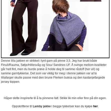
Denne lilla jakken er strikket i tynt garn på pinne 3,5. Jeg har brukt både
Finull/Rauma, Sølje/Hillesvåg og Sisu/ Sandnes UF. Å svinge mellom kvaliteter
går helt fint, men du burde prøve å holde deg til samme råstoff (her ull) og
samme garntykkelse. Det som var viktig for meg i denne jakken var at to
lillafarger skulle passe med den brune Flerken buksa og den kastanjefargede
jersey toppen.
Håper dette inspirerte til å ta pinnene fatt. Strikk lik min eller finn på din egen.
Oppskriftene til
Lamby jakke
i begge tykkelser kan du kjøpe
her
.