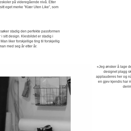
gneskoler på videregående nivå. Etter
n sitt eget merke ”Klær Uten Like”, som
n søker stadig den perfekte passformen
i sitt design. Klesbildet er stadig i
n liker forskjellige ting til forskjellig
 man med seg år etter år.
«Jeg ønsker å lage de
designet plagg sk
applauderes her og nå 
en gjev kjendis har m
derim