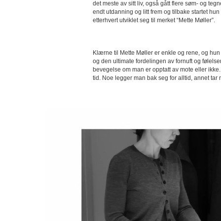
det meste av sitt liv, også gått flere søm- og te
endt utdanning og litt frem og tilbake startet hu
etterhvert utviklet seg til merket “Mette Møller”.
Klærne til Mette Møller er enkle og rene, og hu
og den ultimate fordelingen av fornuft og følelser 
bevegelse om man er opptatt av mote eller ikke. Ma
tid. Noe legger man bak seg for alltid, annet tar