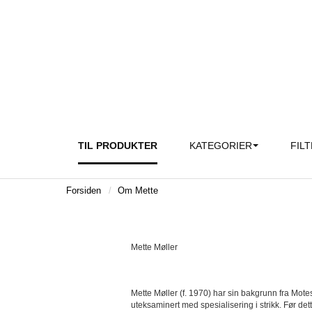
TIL PRODUKTER
KATEGORIER
FIL
Forsiden
Om Mette
Mette Møller
Mette Møller (f. 1970) har sin bakgrunn fra Mo
uteksaminert med spesialisering i strikk. Før dett