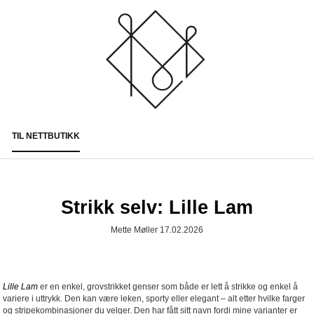
TIL NETTBUTIKK
Togg
navi
Strikk selv: Lille Lam
Mette Møller 17.02.2026
Lille Lam
er en enkel, grovstrikket genser som både er lett å strikke og enkel å
variere i uttrykk. Den kan være leken, sporty eller elegant – alt etter hvilke farger
og stripekombinasjoner du velger. Den har fått sitt navn fordi mine varianter er