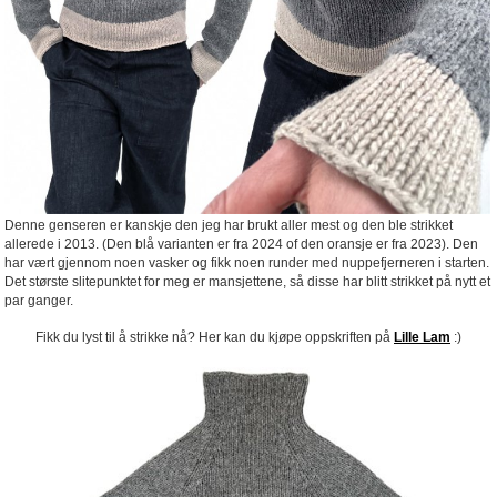
Denne genseren er kanskje den jeg har brukt aller mest og den ble strikket
allerede i 2013. (Den blå varianten er fra 2024 of den oransje er fra 2023). Den
har vært gjennom noen vasker og fikk noen runder med nuppefjerneren i starten.
Det største slitepunktet for meg er mansjettene, så disse har blitt strikket på nytt et
par ganger.
Fikk du lyst til å strikke nå? Her kan du kjøpe oppskriften på
Lille Lam
:)