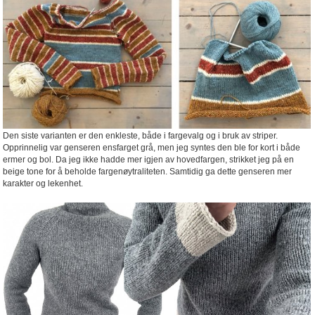
Den siste varianten er den enkleste, både i fargevalg og i bruk av striper.
Opprinnelig var genseren ensfarget grå, men jeg syntes den ble for kort i både
ermer og bol. Da jeg ikke hadde mer igjen av hovedfargen, strikket jeg på en
beige tone for å beholde fargenøytraliteten. Samtidig ga dette genseren mer
karakter og lekenhet.