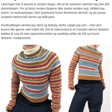
Løsningen ble å blande to nesten-farger, slik at de sammen nærmet seg den blå
denimfargen. For at disse nesten-fargene ikke skulle avsløre seg, strikket jeg
bolen i to mulvarpfarger. Den lysebrune tonen fremhever det blå, og gir passe
avstand mellom blå denim og blått garn.
Kontrastfargen ønsket jeg sterk og tydelig, derfor valgte jeg sort – men den
kunne like gjerne vært mørk blå. Det er interessant å se hvordan denne detaljen
trekker til seg så mye oppmerksomhet og samtidig setter de blå og brune
stripene i bakgrunnen.