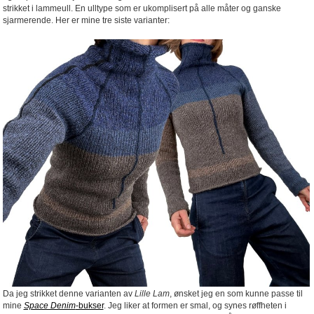
strikket i lammeull. En ulltype som er ukomplisert på alle måter og ganske
sjarmerende. Her er mine tre siste varianter:
Da jeg strikket denne varianten av
Lille Lam
, ønsket jeg en som kunne passe til
mine
Space Denim
-bukser
. Jeg liker at formen er smal, og synes røffheten i