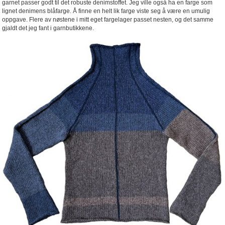
garnet passer godt til det robuste denimstoffet. Jeg ville også ha en farge som
lignet denimens blåfarge. Å finne en helt lik farge viste seg å være en umulig
oppgave. Flere av nøstene i mitt eget fargelager passet nesten, og det samme
gjaldt det jeg fant i garnbutikkene.