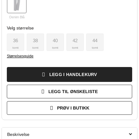
Denim Blå
Velg størrelse
36
38
40
42
44
tomt
tomt
tomt
tomt
tomt
Størrelsesguide
LEGG I HANDLEKURV
LEGG TIL ØNSKELISTE
PRØV I BUTIKK
Beskrivelse