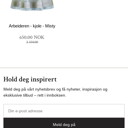
Arbeideren - kjole - Misty
650.00 NOK
2 350.00
Hold deg inspirert
Meld deg på vårt nyhetsbrev og få nyheter, inspirasjon og
eksklusive tilbud – rett i innboksen.
Din
e-
post
Meld deg på
adresse