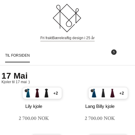
Fri frakt
Bærekraftig design i 25 år
5
TIL FORSIDEN
Togg
navi
17 Mai
Kjoler til 17 mai :)
+2
+2
Lily kjole
Lang Billy kjole
2 700.00 NOK
2 700.00 NOK