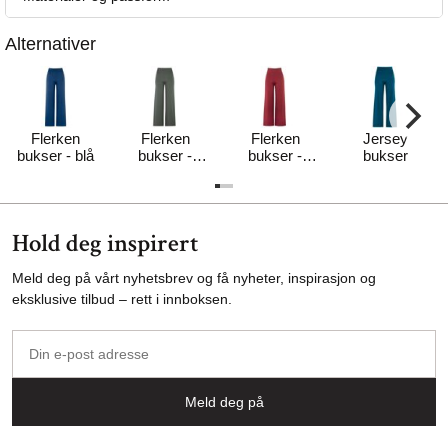
Alternativer
Flerken
Flerken
Flerken
Jersey
bukser - blå
bukser -
bukser -
bukser
khaki
rødlig
Hold deg inspirert
Meld deg på vårt nyhetsbrev og få nyheter, inspirasjon og
eksklusive tilbud – rett i innboksen.
Din
e-
post
Meld deg på
adresse