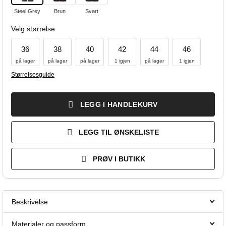
Steel Grey
Brun
Svart
Velg størrelse
36
38
40
42
44
46
på lager
på lager
på lager
1 igjen
på lager
1 igjen
Størrelsesguide
LEGG I HANDLEKURV
LEGG TIL ØNSKELISTE
PRØV I BUTIKK
Beskrivelse
Materialer og passform