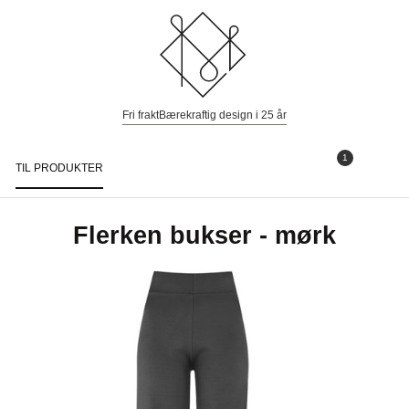
Fri frakt
Bærekraftig design i 25 år
1
TIL PRODUKTER
Togg
navi
Flerken bukser - mørk