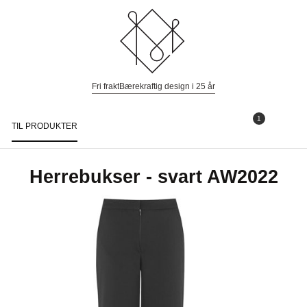
Fri frakt
Bærekraftig design i 25 år
1
TIL PRODUKTER
Togg
navi
Herrebukser - svart AW2022