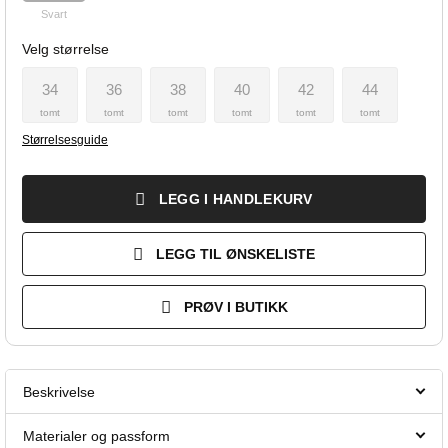
Svart
Velg størrelse
34
36
38
40
42
44
tomt
tomt
tomt
tomt
tomt
tomt
Størrelsesguide
LEGG I HANDLEKURV
LEGG TIL ØNSKELISTE
PRØV I BUTIKK
Beskrivelse
Materialer og passform