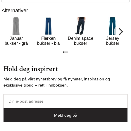
Alternativer
Januar
Flerken
Denim space
Jersey
bukser - grå
bukser - blå
bukser
bukser
Hold deg inspirert
Meld deg på vårt nyhetsbrev og få nyheter, inspirasjon og
eksklusive tilbud – rett i innboksen.
Din
e-
post
Meld deg på
adresse