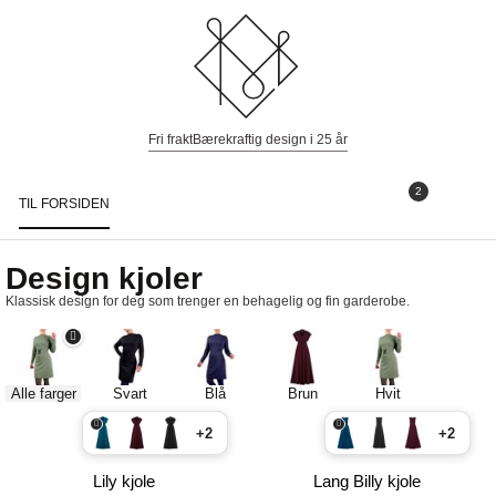
Fri frakt
Bærekraftig design i 25 år
2
TIL FORSIDEN
Togg
navi
Design kjoler
Klassisk design for deg som trenger en behagelig og fin garderobe.
Alle farger
Svart
Blå
Brun
Hvit
+2
+2
Lily kjole
Lang Billy kjole