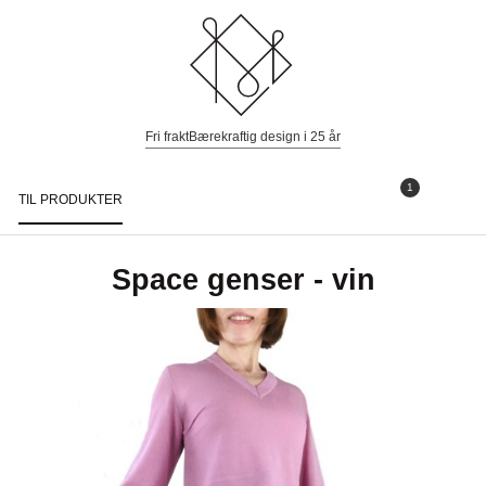
Fri frakt
Bærekraftig design i 25 år
1
TIL PRODUKTER
Togg
navi
Space genser - vin