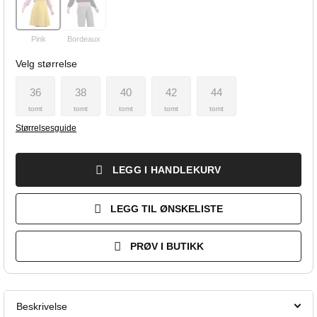
Pink
Bordeaux
Velg størrelse
36
38
40
42
44
tomt
tomt
tomt
tomt
tomt
Størrelsesguide
LEGG I HANDLEKURV
LEGG TIL ØNSKELISTE
PRØV I BUTIKK
Beskrivelse