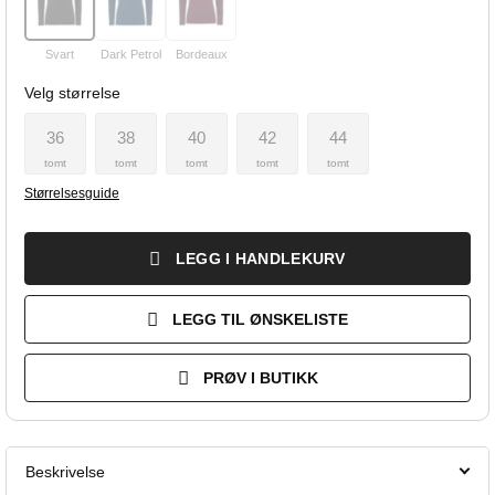
Svart
Dark Petrol
Bordeaux
Velg størrelse
36
38
40
42
44
tomt
tomt
tomt
tomt
tomt
Størrelsesguide
LEGG I HANDLEKURV
LEGG TIL ØNSKELISTE
PRØV I BUTIKK
Beskrivelse