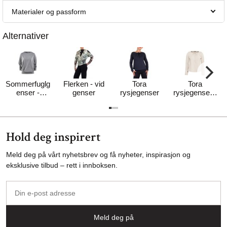
Materialer og passform
Alternativer
Sommerfuglg
Flerken - vid
Tora
Tora
enser -
genser
rysjegenser
rysjegenser -
nøytral
MYK
Hold deg inspirert
Meld deg på vårt nyhetsbrev og få nyheter, inspirasjon og
eksklusive tilbud – rett i innboksen.
Din
e-
post
Meld deg på
adresse