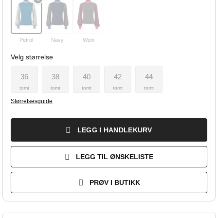
Petrol
Navy
Wein
Velg størrelse
36
38
40
42
44
tomt
tomt
tomt
tomt
tomt
Størrelsesguide
LEGG I HANDLEKURV
LEGG TIL ØNSKELISTE
PRØV I BUTIKK