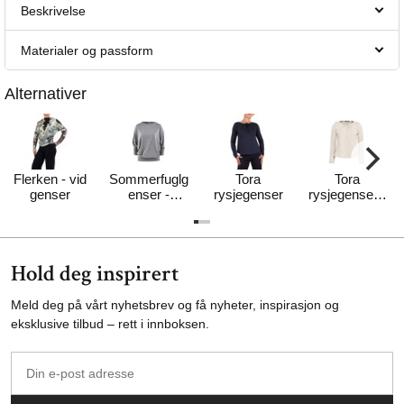
Beskrivelse
Materialer og passform
Alternativer
Flerken - vid
Sommerfuglg
Tora
Tora
genser
enser -
rysjegenser
rysjegenser -
nøytral
MYK
Hold deg inspirert
Meld deg på vårt nyhetsbrev og få nyheter, inspirasjon og
eksklusive tilbud – rett i innboksen.
Din
e-
post