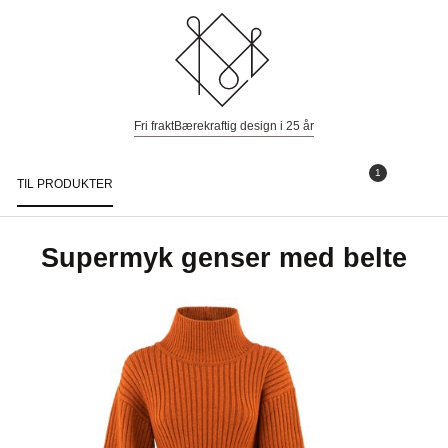
Fri frakt
Bærekraftig design i 25 år
1
TIL PRODUKTER
Togg
navi
Supermyk genser med belte