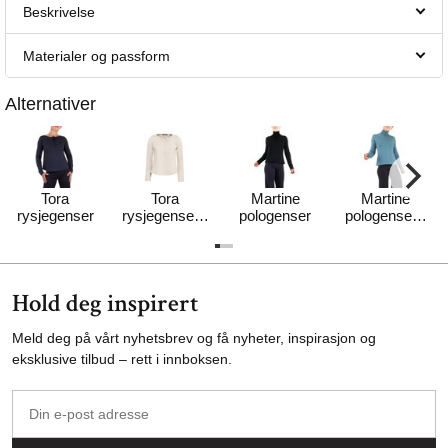
Beskrivelse
Materialer og passform
Alternativer
Tora
Tora
Martine
Martine
rysjegenser
rysjegenser -
pologenser
pologenser -
MYK
MYK
Hold deg inspirert
Meld deg på vårt nyhetsbrev og få nyheter, inspirasjon og
eksklusive tilbud – rett i innboksen.
Din
e-
post