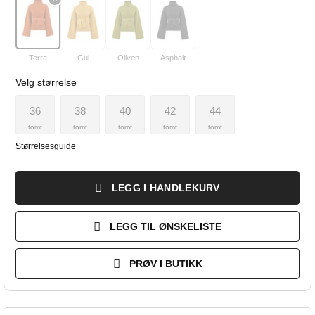
Terra
Gul
Oliven
Asphalt
Velg størrelse
36
38
40
42
44
tomt
tomt
tomt
tomt
tomt
Størrelsesguide
LEGG I HANDLEKURV
LEGG TIL ØNSKELISTE
PRØV I BUTIKK