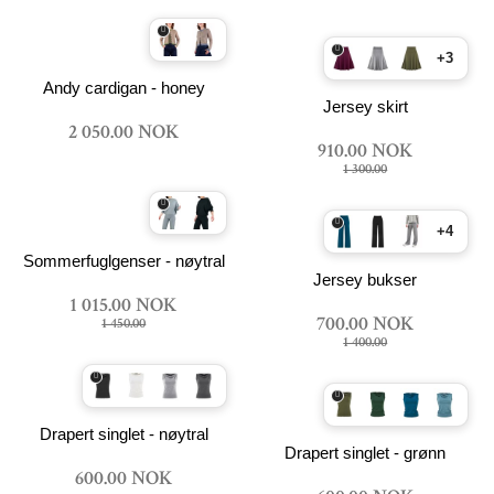
+3
Andy cardigan - honey
Jersey skirt
2 050.00 NOK
910.00 NOK
1 300.00
+4
Sommerfuglgenser - nøytral
Jersey bukser
1 015.00 NOK
700.00 NOK
1 450.00
1 400.00
Drapert singlet - nøytral
Drapert singlet - grønn
600.00 NOK