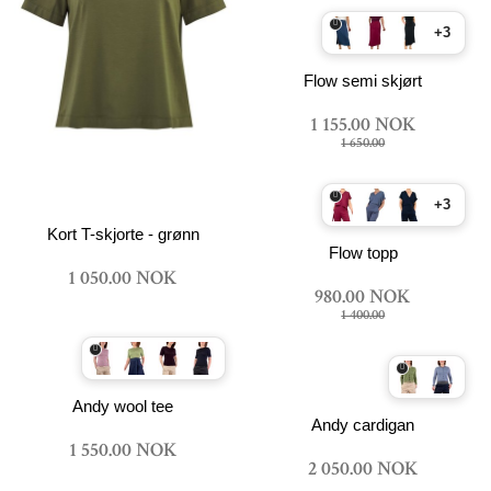
+3
Flow semi skjørt
1 155.00 NOK
1 650.00
+3
Kort T-skjorte - grønn
Flow topp
1 050.00 NOK
980.00 NOK
1 400.00
Andy wool tee
Andy cardigan
1 550.00 NOK
2 050.00 NOK