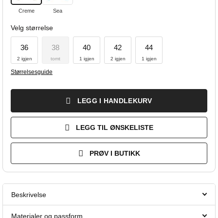
Creme
Sea
Velg størrelse
36
38
40
42
44
2 igjen
tomt
1 igjen
2 igjen
1 igjen
Størrelsesguide
LEGG I HANDLEKURV
LEGG TIL ØNSKELISTE
PRØV I BUTIKK
Beskrivelse
Materialer og passform