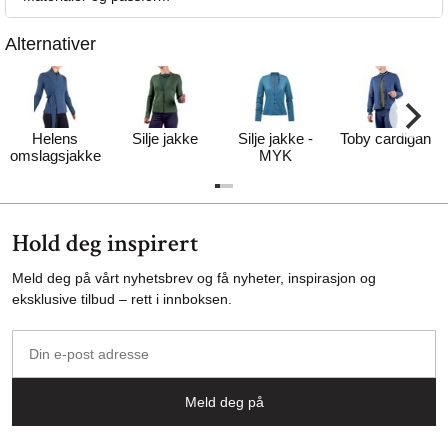
Alternativer
Helens
Silje jakke
Silje jakke -
Toby cardigan
omslagsjakke
MYK
Hold deg inspirert
Meld deg på vårt nyhetsbrev og få nyheter, inspirasjon og
eksklusive tilbud – rett i innboksen.
Din
e-
post
Meld deg på
adresse